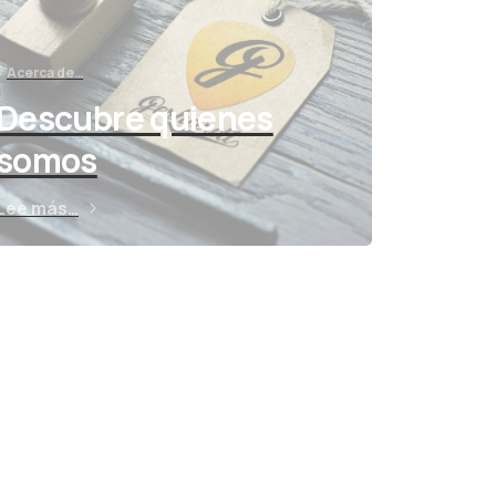
Acerca de…
Descubre quienes
somos
Lee más…