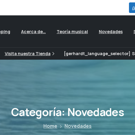
para ver todas las ofertas que preparamos para ti...
¡
pping
Acerca de…
Teoría musical
Novedades
Visita nuestra Tienda
[gerhardt_language_selector]
S
Categoría:
Novedades
Home
Novedades