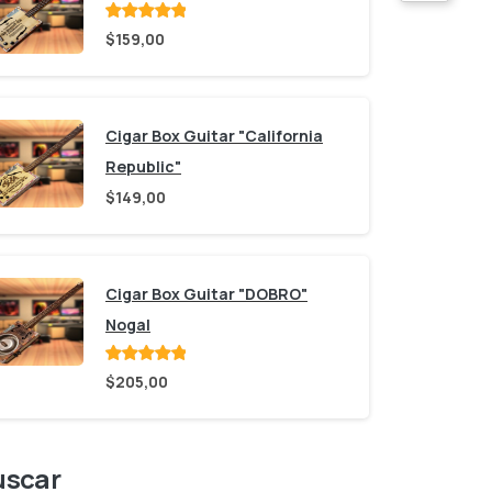
Valorado
$
159,00
con
de 5
Cigar Box Guitar "California
Republic"
$
149,00
Cigar Box Guitar "DOBRO"
Nogal
Valorado
$
205,00
con
de 5
uscar