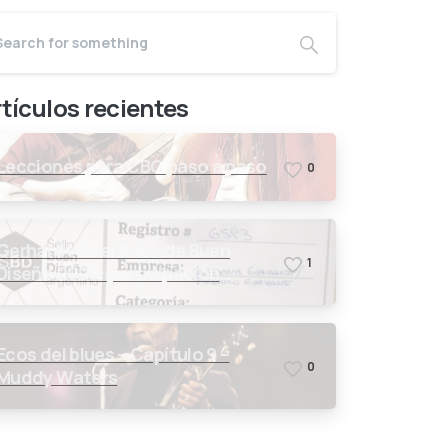
tículos recientes
Lecciones para CBG paso a paso
0
Gerhardt en el Sello de Buen
1
Diseño 2025: participación
inaugural con nuestra Cigar Box
Guitar
Ecos del blues – Capítulo 9 –
0
Muddy Waters