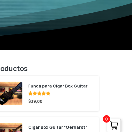
roductos
Funda para Cigar Box Guitar
Valorado
$
39,00
con
de 5
0
Cigar Box Guitar "Gerhardt"