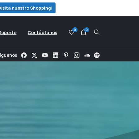
Visita nuestro Shopping!
0
0
Soporte
Contáctanos
Search
íguenos