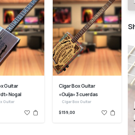
S
ox Guitar
Cigar Box Guitar
dt» Nogal
«Ouija» 3 cuerdas
x Guitar
Cigar Box Guitar
$
159,00