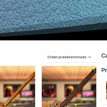
Ca
Orden predeterminado
P