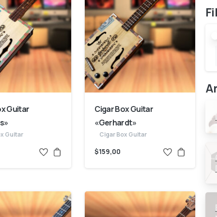
Fi
Ar
ox Guitar
Cigar Box Guitar
ss»
«Gerhardt»
x Guitar
Cigar Box Guitar
$
159,00