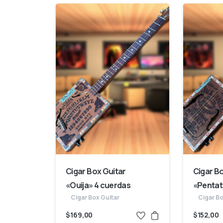
Cigar Box Guitar
Cigar B
«Ouija» 4 cuerdas
«Pentat
Cigar Box Guitar
Cigar Bo
$
169,00
$
152,00