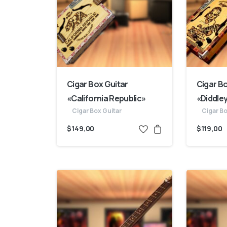
Cigar Box Guitar
Cigar B
«California Republic»
«Diddle
Cigar Box Guitar
Cigar Bo
$
149,00
$
119,00