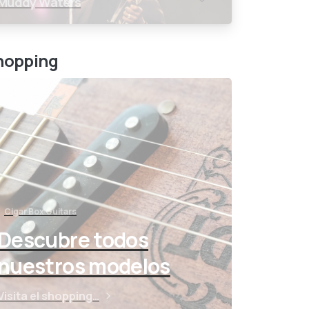
Muddy Waters
hopping
Cigar Box Guitars
Descubre todos
nuestros modelos
Visita el shopping…