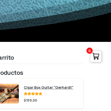
0
rrito
roductos
Cigar Box Guitar "Gerhardt"
Valorado
$
159,00
con
de 5