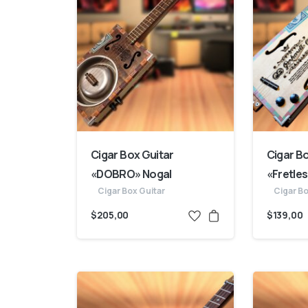
Cigar Box Guitar
Cigar B
«DOBRO» Nogal
«Fretle
Cigar Box Guitar
Cigar Bo
$
205,00
$
139,00