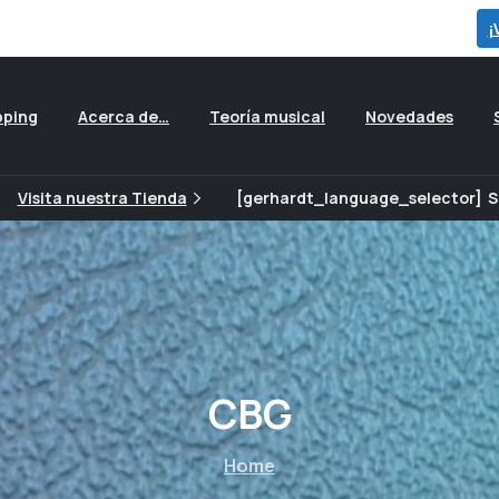
para ver todas las ofertas que preparamos para ti...
¡
pping
Acerca de…
Teoría musical
Novedades
Visita nuestra Tienda
[gerhardt_language_selector]
S
CBG
Home