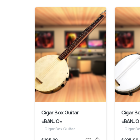
Cigar Box Guitar
Cigar B
«BANJO»
«BANJO»
Cigar Box Guitar
Cigar Bo
$
195,00
$
205,00