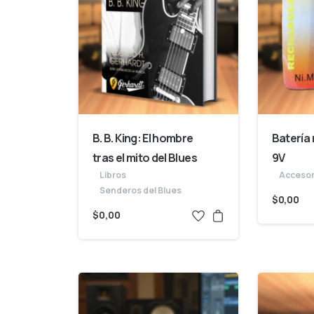
B. B. King: El hombre
Batería
tras el mito del Blues
9V
Libros
Accesor
Senderos del Blues
$
0,00
$
0,00