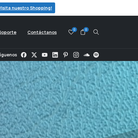
Visita nuestro Shopping!
0
0
Soporte
Contáctanos
Search
íguenos