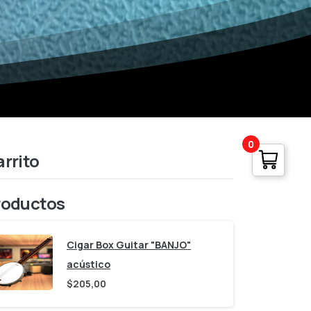
0
rrito
roductos
Cigar Box Guitar "BANJO"
acústico
$
205,00