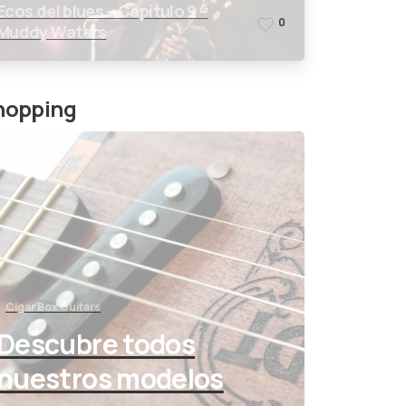
Ecos del blues – Capítulo 9 –
0
Muddy Waters
hopping
Cigar Box Guitars
Descubre todos
nuestros modelos