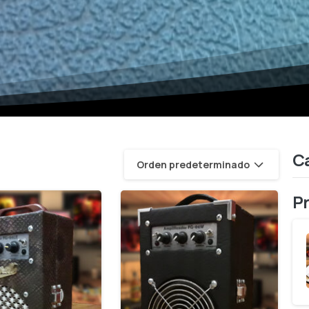
Ca
Orden predeterminado
P