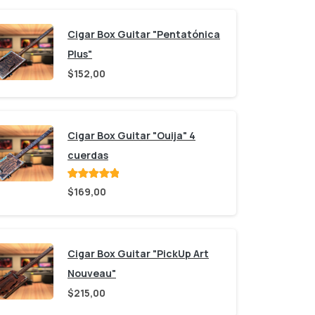
Cigar Box Guitar "Pentatónica
Plus"
$
152,00
Cigar Box Guitar "Ouija" 4
cuerdas
Valorado
$
169,00
con
de 5
Cigar Box Guitar "PickUp Art
Nouveau"
$
215,00