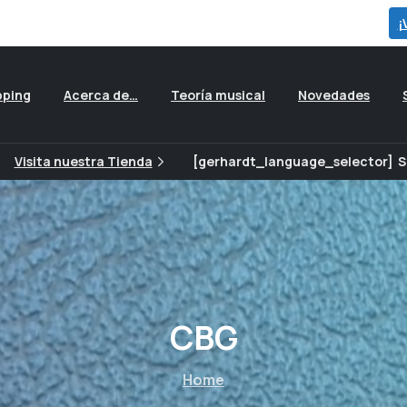
para ver todas las ofertas que preparamos para ti...
¡
pping
Acerca de…
Teoría musical
Novedades
Visita nuestra Tienda
[gerhardt_language_selector]
S
CBG
Home