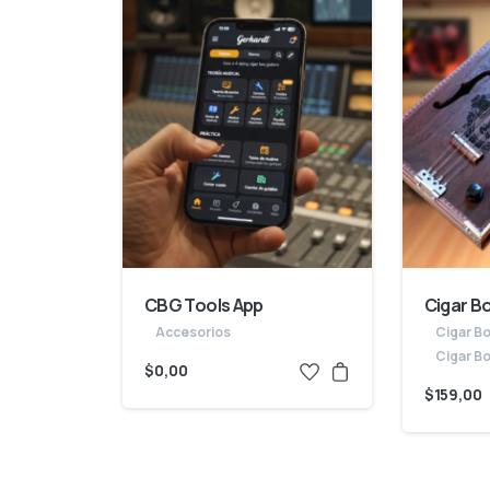
CBG Tools App
Cigar B
Accesorios
Cigar Bo
Cigar Bo
$
0,00
$
159,00