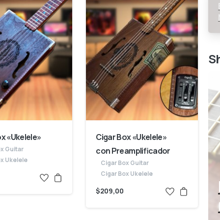
S
ox «Ukelele»
Cigar Box «Ukelele»
x Guitar
con Preamplificador
x Ukelele
Cigar Box Guitar
Cigar Box Ukelele
$
209,00