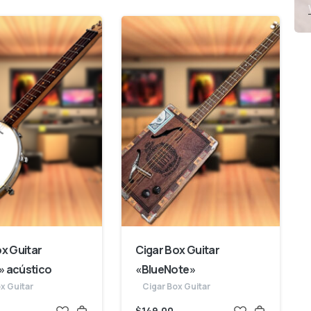
ox Guitar
Cigar Box Guitar
 acústico
«BlueNote»
x Guitar
Cigar Box Guitar
$
149,00