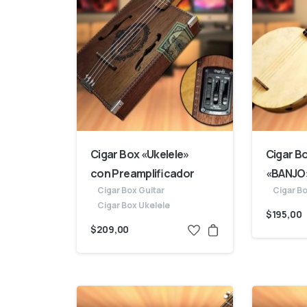
Cigar Box «Ukelele»
Cigar B
con Preamplificador
«BANJO
Cigar Box Guitar
Cigar Bo
Cigar Box Ukelele
$
195,00
$
209,00