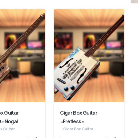
ox Guitar
Cigar Box Guitar
» Nogal
«Fretless»
x Guitar
Cigar Box Guitar