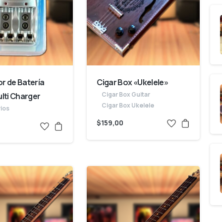
r de Batería
Cigar Box «Ukelele»
Cigar Box Guitar
lti Charger
Cigar Box Ukelele
ios
$
159,00