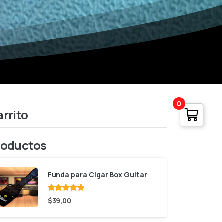
0
rrito
roductos
Funda para Cigar Box Guitar
Valorado
$
39,00
con
de 5