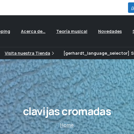
para ver todas las ofertas que preparamos para ti...
¡
pping
Acerca de…
Teoría musical
Novedades
Visita nuestra Tienda
[gerhardt_language_selector]
S
clavijas
cromadas
Home