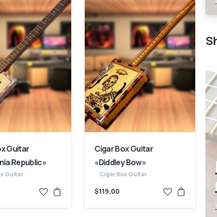
S
ox Guitar
Cigar Box Guitar
nia Republic»
«Diddley Bow»
x Guitar
Cigar Box Guitar
$
119,00