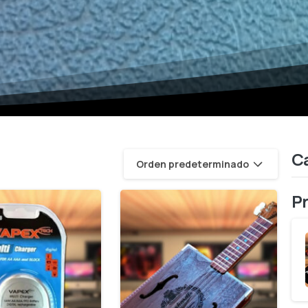
Ca
Orden predeterminado
P