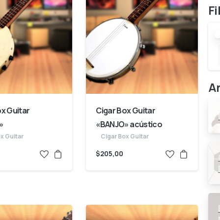
Fi
Ar
ox Guitar
Cigar Box Guitar
»
«BANJO» acústico
x Guitar
Cigar Box Guitar
$
205,00