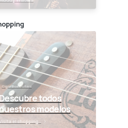
hopping
Cigar Box Guitars
Descubre todos
nuestros modelos
Visita el shopping…