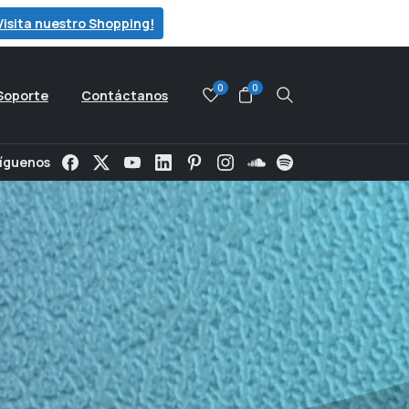
Visita nuestro Shopping!
0
0
Soporte
Contáctanos
Search
íguenos