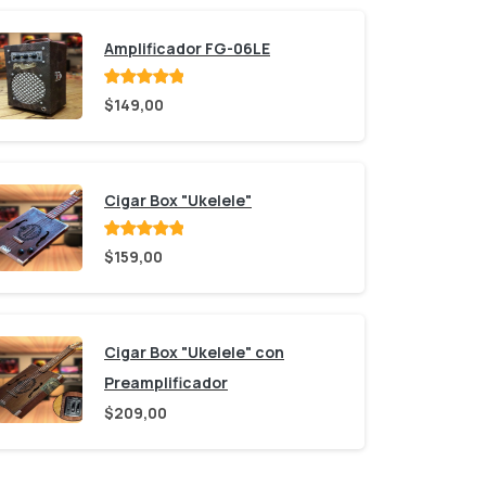
Amplificador FG-06LE
Valorado
$
149,00
con
de 5
Cigar Box "Ukelele"
Valorado
$
159,00
con
de 5
Cigar Box "Ukelele" con
Preamplificador
$
209,00