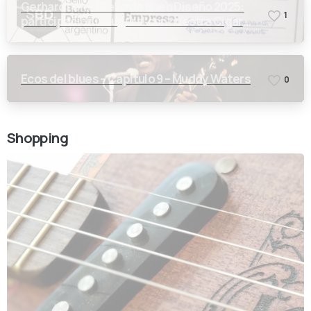
Gerhardt en el Sello de Buen Diseño 2025:
1
participación inaugural con nuestra Cigar
Box Guitar
Ecos del blues – Capítulo 9 – Muddy Waters
0
Shopping