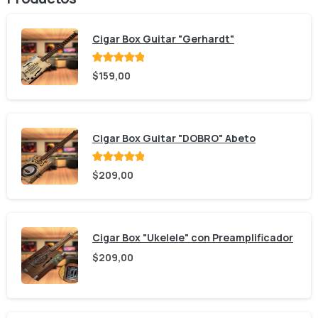
Cigar Box Guitar "Gerhardt"
Valorado
$
159,00
con
de 5
Cigar Box Guitar "DOBRO" Abeto
Valorado
$
209,00
con
de 5
Cigar Box "Ukelele" con Preamplificador
$
209,00