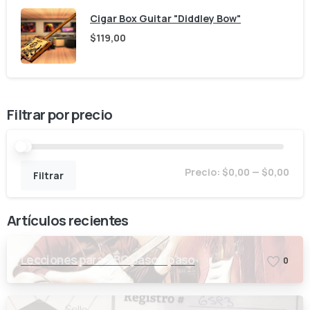
Cigar Box Guitar "Diddley Bow"
$
119,00
Filtrar por precio
Prec
Prec
Precio:
$0,00
—
$0,00
Filtrar
mín
máx
Artículos recientes
Lecciones para CBG paso a paso
0