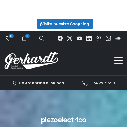
Visita nuestro catalogo para ver todas las
ofertas que preparamos para ti...
¡Visita nuestro Shopping!
0
0
Search
De Argentina al Mundo
11 6425-9699
piezoelectrico