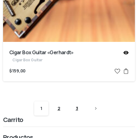
Cigar Box Guitar «Gerhardt»
Cigar Box Guitar
$
159,00
1
2
3
Carrito
Productos