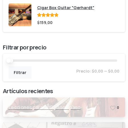
Cigar Box Guitar "Gerhardt"
Valorado
$
159,00
con
de 5
Filtrar por precio
Prec
Prec
Precio:
$0,00
—
$0,00
Filtrar
mín
máx
Artículos recientes
Lecciones para CBG paso a paso
0