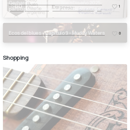
Gerhardt en el Sello de Buen Diseño 2025:
1
participación inaugural con nuestra Cigar
Box Guitar
Ecos del blues – Capítulo 9 – Muddy Waters
0
Shopping