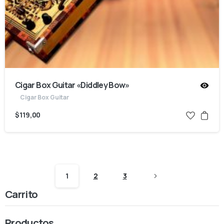
Cigar Box Guitar «Diddley Bow»
Cigar Box Guitar
$
119,00
1
2
3
Carrito
Productos