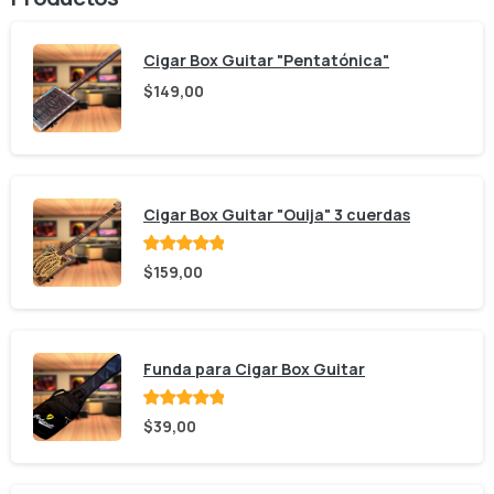
Cigar Box Guitar "Pentatónica"
$
149,00
Cigar Box Guitar "Ouija" 3 cuerdas
Valorado
$
159,00
con
de 5
Funda para Cigar Box Guitar
Valorado
$
39,00
con
de 5