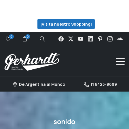
Visita nuestro catalogo para ver todas las
ofertas que preparamos para ti...
¡Visita nuestro Shopping!
0
0
Search
De Argentina al Mundo
11 6425-9699
sonido