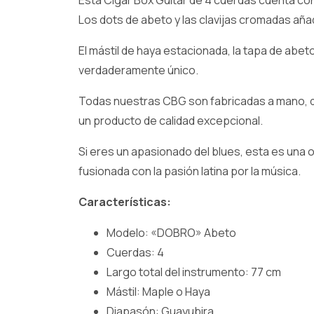
Esta Cigar Box Guitar de 4 cuerdas cuenta co
Los dots de abeto y las clavijas cromadas aña
El mástil de haya estacionada, la tapa de ab
verdaderamente único.
Todas nuestras CBG son fabricadas a mano, de
un producto de calidad excepcional.
Si eres un apasionado del blues, esta es una
fusionada con la pasión latina por la música.
Características:
Modelo: «DOBRO» Abeto
Cuerdas: 4
Largo total del instrumento: 77 cm
Mástil: Maple o Haya
Diapasón: Guayubira