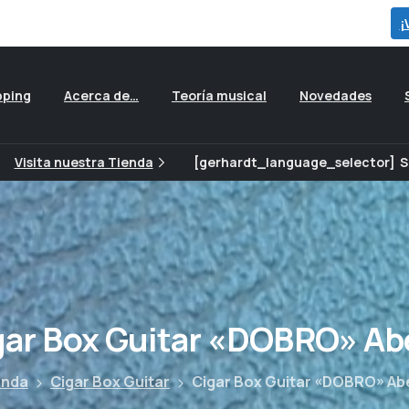
para ver todas las ofertas que preparamos para ti...
¡
pping
Acerca de…
Teoría musical
Novedades
Visita nuestra Tienda
[gerhardt_language_selector]
S
gar
Box
Guitar
«DOBRO»
Ab
enda
Cigar Box Guitar
Cigar Box Guitar «DOBRO» Ab