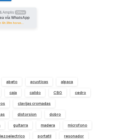
& Amplis
Offline
ea vía WhatsApp
en 6h:39m horas...
abeto
acusticas
alpaca
caja
calido
CBG
cedro
ros
clavijas cromadas
das
distorsion
dobro
a
guitarra
madera
microfono
iezoelectrico
portatil
resonador