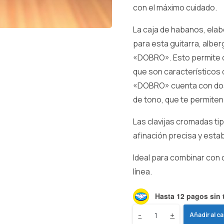
con el máximo cuidado.
La caja de habanos, ela
para esta guitarra, albe
«DOBRO». Esto permite c
que son característicos 
«DOBRO» cuenta con dos
de tono, que te permiten 
Las clavijas cromadas ti
afinación precisa y estab
Ideal para combinar con 
línea.
Hasta 12 pagos sin t
Cigar
-
+
Añadir al ca