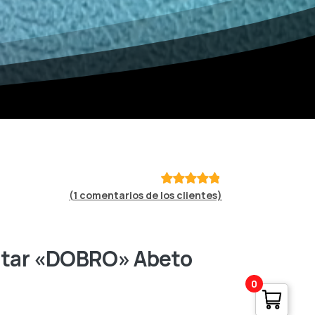
(
1
comentarios de los clientes)
Valorado
con
de 5
en base a
valoración
de un
uitar «DOBRO» Abeto
cliente
0