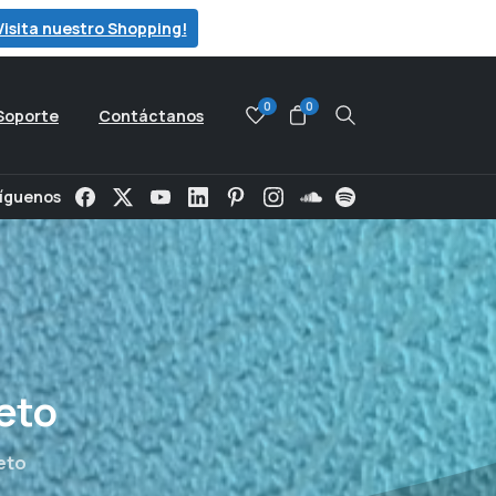
Visita nuestro Shopping!
0
0
Soporte
Contáctanos
Search
íguenos
eto
eto