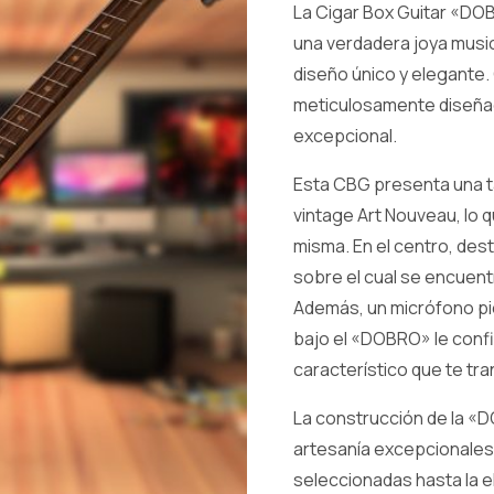
La Cigar Box Guitar «DO
una verdadera joya music
diseño único y elegante.
meticulosamente diseñad
excepcional.
Esta CBG presenta una t
vintage Art Nouveau, lo q
misma. En el centro, de
sobre el cual se encuent
Además, un micrófono p
bajo el «DOBRO» le confi
característico que te tra
La construcción de la «D
artesanía excepcionales
seleccionadas hasta la e