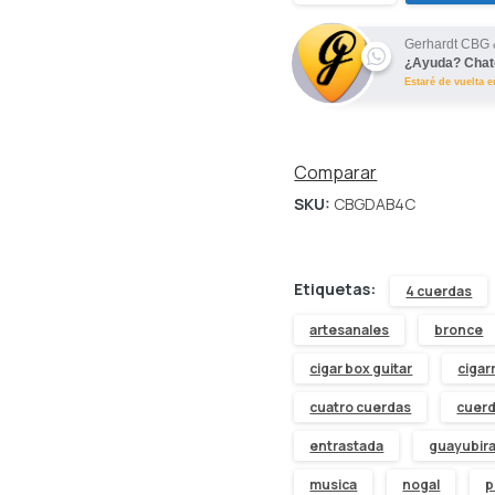
Box
Gerhardt CBG 
¿Ayuda? Chat
Guitar
Estaré de vuelta 
"DOBRO"
Abeto
Comparar
SKU:
CBGDAB4C
cantidad
Etiquetas:
4 cuerdas
artesanales
bronce
cigar box guitar
cigar
cuatro cuerdas
cuer
entrastada
guayubir
musica
nogal
p