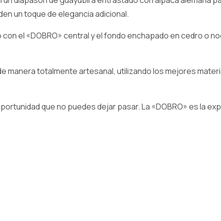
n un diapasón de guayubira entrastado con alpaca alemana par
den un toque de elegancia adicional.
eto con el «DOBRO» central y el fondo enchapado en cedro o n
 manera totalmente artesanal, utilizando los mejores mater
 oportunidad que no puedes dejar pasar. La «DOBRO» es la exp