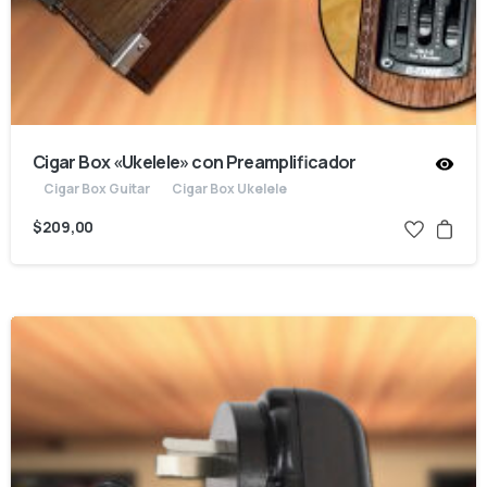
Cigar Box «Ukelele» con Preamplificador
Cigar Box Guitar
Cigar Box Ukelele
$
209,00