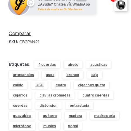
¿Ayuda? Chatea vía WhatsApp
Guitar
Estaré de vuelta en 3h:58m horas...
"PickUp
Art
Comparar
SKU:
CBGPAN21
Nouveau"
cantidad
Etiquetas:
4 cuerdas
abeto
acusticas
artesanales
ases
bronce
caja
calido
CBG
cedro
cigar box guitar
cigarros
clavijas cromadas
cuatro cuerdas
cuerdas
distorsion
entrastada
guayubira
guitarra
madera
madre perla
microfono
musica
nogal