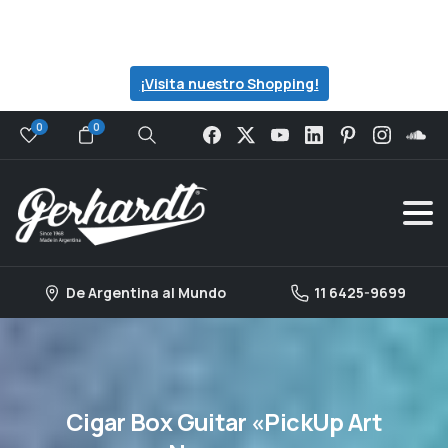
Visita nuestro catalogo para ver todas las
ofertas que preparamos para ti...
¡Visita nuestro Shopping!
0
0
Search
De Argentina al Mundo
11 6425-9699
Cigar
Box
Guitar
«PickUp
Art