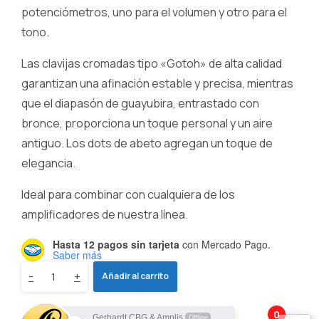
potenciómetros, uno para el volumen y otro para el
tono.
Las clavijas cromadas tipo «Gotoh» de alta calidad
garantizan una afinación estable y precisa, mientras
que el diapasón de guayubira, entrastado con
bronce, proporciona un toque personal y un aire
antiguo. Los dots de abeto agregan un toque de
elegancia.
Ideal para combinar con cualquiera de los
amplificadores de nuestra línea.
Hasta 12 pagos sin tarjeta
con Mercado Pago.
Saber más
Cigar
-
+
Añadir al carrito
Box
0
Gerhardt CBG & Amplis
Offline