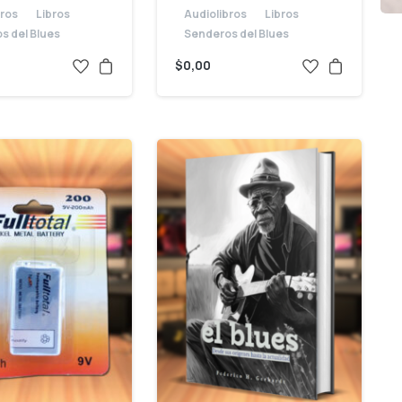
bros
Libros
Audiolibros
Libros
s del Blues
Senderos del Blues
$
0,00