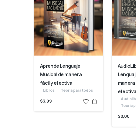
Aprende Lenguaje
AudioLi
Musical de manera
Lenguaj
fácil y efectiva
manera f
Libros
Teoría para todos
efectiv
Audioli
$
3,99
Teoría p
$
0,00