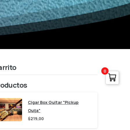
rrito
0
roductos
Cigar Box Guitar "Pickup
Ouija"
$
219,00