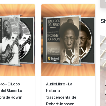
S
ro – El Lobo
AudioLibro – La
 del Blues: La
historia
bra de Howlin
trascendental de
Robert Johnson