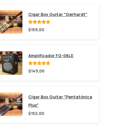
Cigar Box Guitar "Gerhardt"
Valorado
$
159,00
con
de 5
Amplificador FG-06LE
Valorado
$
149,00
con
de 5
Cigar Box Guitar "Pentatónica
Plus"
$
152,00