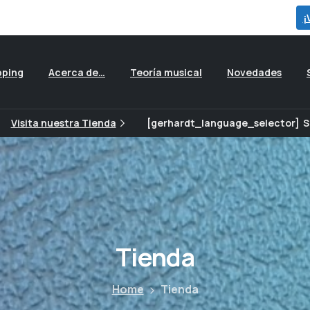
para ver todas las ofertas que preparamos para ti...
¡
pping
Acerca de…
Teoría musical
Novedades
Visita nuestra Tienda
[gerhardt_language_selector]
S
Tienda
Home
Tienda