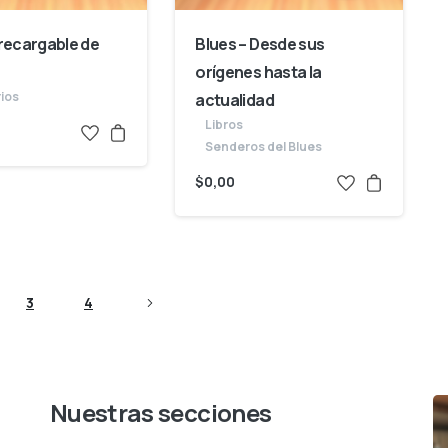
 recargable de
Blues – Desde sus
orígenes hasta la
ios
actualidad
Libros
Senderos del Blues
$
0,00
3
4
Nuestras
secciones