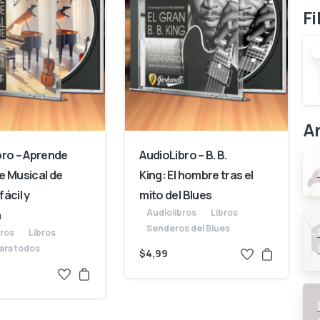
Fi
Ar
bro – Aprende
AudioLibro – B. B.
e Musical de
King: El hombre tras el
ácil y
mito del Blues
Audiolibros
Libros
a
Senderos del Blues
bros
Libros
ara todos
$
4,99