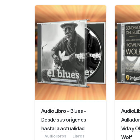
AudioLibro – Blues –
AudioLib
Desde sus orígenes
Aullador
hasta la actualidad
Vida y O
Audiolibros
Libros
Wolf