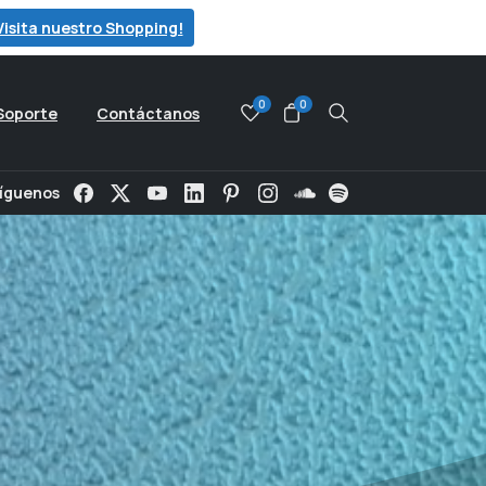
Visita nuestro Shopping!
0
0
Soporte
Contáctanos
Search
íguenos