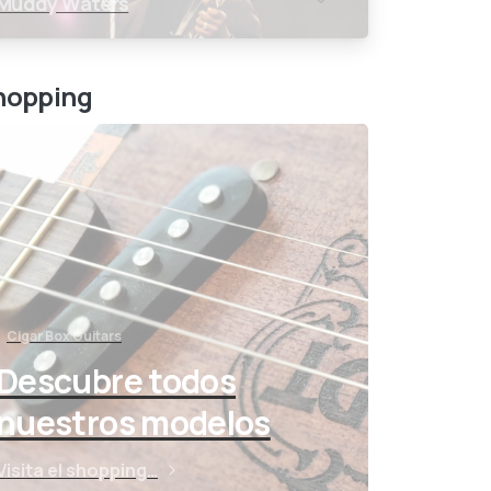
Muddy Waters
hopping
Cigar Box Guitars
Descubre todos
nuestros modelos
Visita el shopping…