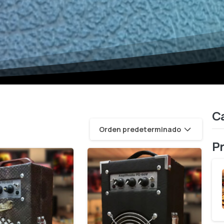
Ca
Orden predeterminado
P