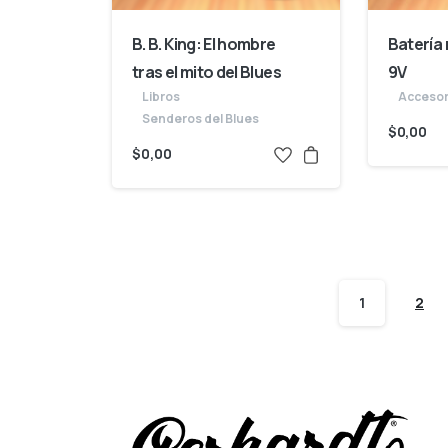
B. B. King: El hombre
Batería
tras el mito del Blues
9V
Libros
Accesor
Senderos del Blues
$
0,00
$
0,00
1
2