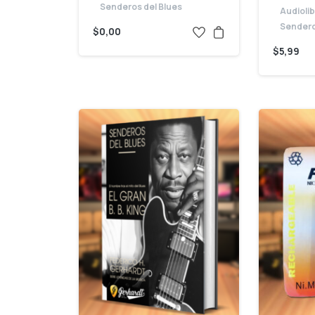
Senderos del Blues
Audioli
Sendero
$
0,00
$
5,99